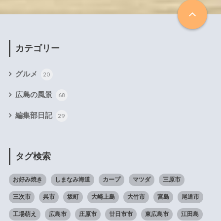
カテゴリー
グルメ
20
広島の風景
68
編集部日記
29
タグ検索
お好み焼き
しまなみ海道
カープ
マツダ
三原市
三次市
呉市
坂町
大崎上島
大竹市
宮島
尾道市
工場萌え
広島市
庄原市
廿日市市
東広島市
江田島