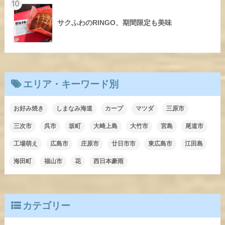
10
サクふわのRINGO、期間限定も美味
エリア・キーワード別
お好み焼き
しまなみ海道
カープ
マツダ
三原市
三次市
呉市
坂町
大崎上島
大竹市
宮島
尾道市
工場萌え
広島市
庄原市
廿日市市
東広島市
江田島
海田町
福山市
花
西日本豪雨
カテゴリー