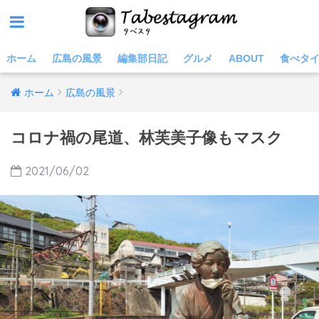
ホーム
広島の風景
編集部日記
グルメ
ABOUT
食べタ
ホーム
広島の風景
コロナ禍の尾道、林芙美子像もマスク
2021/06/02