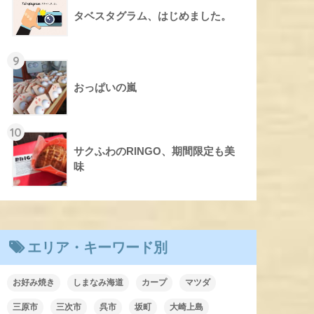
タベスタグラム、はじめました。
9
おっぱいの嵐
10
サクふわのRINGO、期間限定も美
味
エリア・キーワード別
お好み焼き
しまなみ海道
カープ
マツダ
三原市
三次市
呉市
坂町
大崎上島