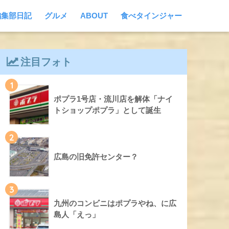
編集部日記
グルメ
ABOUT
食べタインジャー
注目フォト
1
ポプラ1号店・流川店を解体「ナイ
トショップポプラ」として誕生
2
広島の旧免許センター？
3
九州のコンビニはポプラやね、に広
島人「えっ」