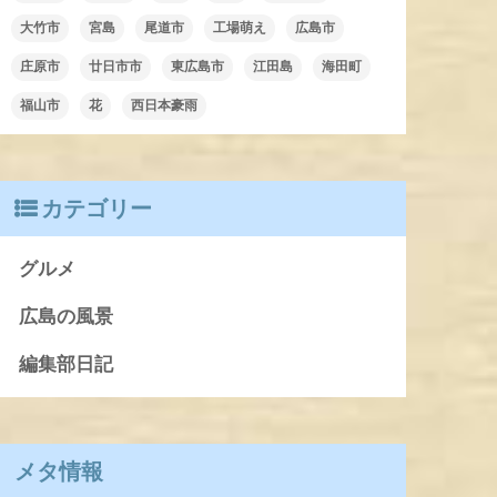
大竹市
宮島
尾道市
工場萌え
広島市
庄原市
廿日市市
東広島市
江田島
海田町
福山市
花
西日本豪雨
カテゴリー
グルメ
広島の風景
編集部日記
メタ情報