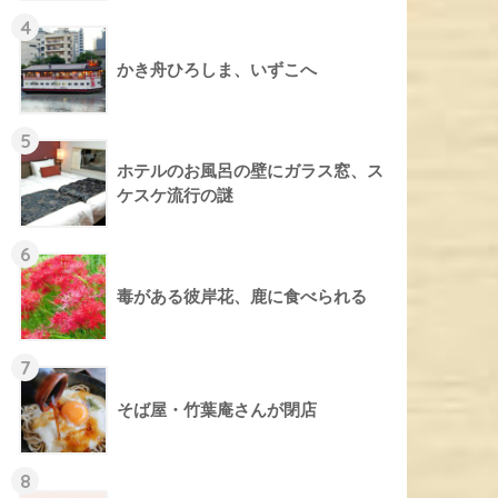
4
かき舟ひろしま、いずこへ
5
ホテルのお風呂の壁にガラス窓、ス
ケスケ流行の謎
6
毒がある彼岸花、鹿に食べられる
7
そば屋・竹葉庵さんが閉店
8