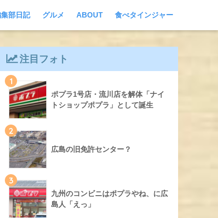
編集部日記
グルメ
ABOUT
食べタインジャー
注目フォト
1
ポプラ1号店・流川店を解体「ナイ
トショップポプラ」として誕生
2
広島の旧免許センター？
3
九州のコンビニはポプラやね、に広
島人「えっ」