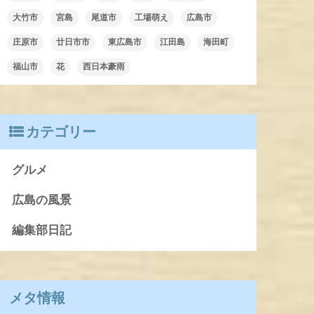
大竹市
宮島
尾道市
工場萌え
広島市
庄原市
廿日市市
東広島市
江田島
海田町
福山市
花
西日本豪雨
カテゴリー
グルメ
広島の風景
編集部日記
メタ情報