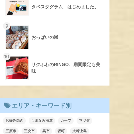
タベスタグラム、はじめました。
9
おっぱいの嵐
10
サクふわのRINGO、期間限定も美
味
エリア・キーワード別
お好み焼き
しまなみ海道
カープ
マツダ
三原市
三次市
呉市
坂町
大崎上島