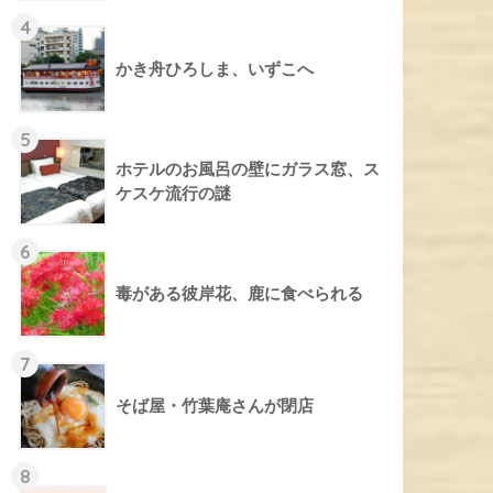
4
かき舟ひろしま、いずこへ
5
ホテルのお風呂の壁にガラス窓、ス
ケスケ流行の謎
6
毒がある彼岸花、鹿に食べられる
7
そば屋・竹葉庵さんが閉店
8