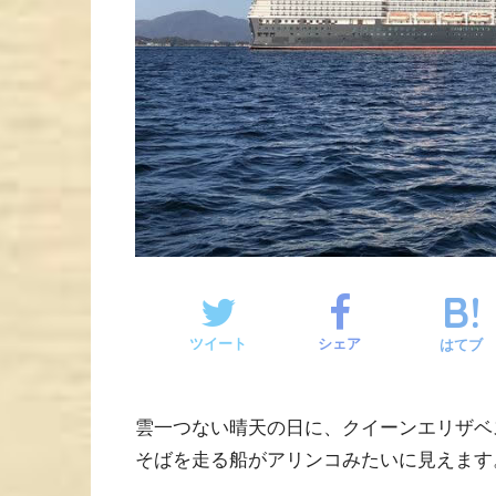
ツイート
シェア
はてブ
雲一つない晴天の日に、クイーンエリザベ
そばを走る船がアリンコみたいに見えます