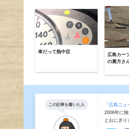
車だって熱中症
広島カー
の裏方さ
「
広島ニュ
この記事を書いた人
2006年に
とおにぎり