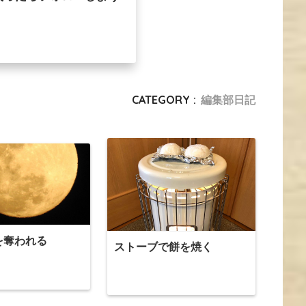
CATEGORY :
編集部日記
を奪われる
ストーブで餅を焼く